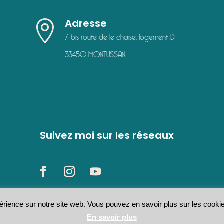
Adresse

7 bis route de le chaise, logement D
33450 MONTUSSAN
Suivez moi sur les réseaux
érience sur notre site web. Vous pouvez en savoir plus sur les cookie
 Formation – Tous droits réservés
Numéro d’activité : 75331154633
En savoir plus