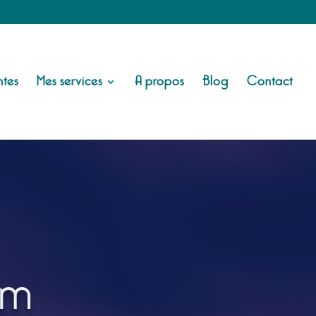
tes
Mes services
A propos
Blog
Contact
am