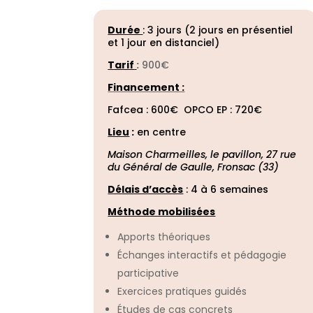
Durée
: 3 jours (2 jours en présentiel
et 1 jour en distanciel)
Tarif
:
900
€
Financement :
Fafcea : 600€ OPCO EP : 720€
Lieu
:
en centre
Maison Charmeilles, le pavillon, 27 rue
du Général de Gaulle, Fronsac (33)
Délais d’accès
:
4 à 6 semaines
Méthode mobilisées
Apports théoriques
Échanges interactifs et pédagogie
participative
Exercices pratiques guidés
Études de cas concrets