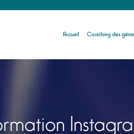
Accueil
Coaching des géran
ormation Instagr