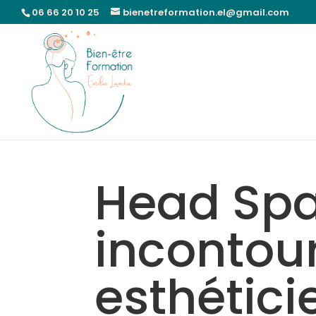
06 66 20 10 25
bienetreformation.el@gmail.com
Head Spa,
incontou
esthétic