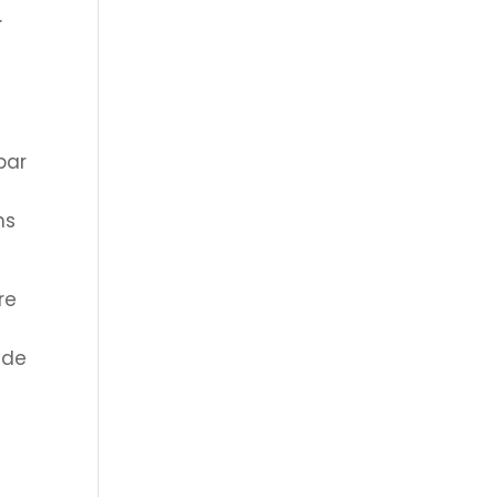
r
par
ns
re
 de