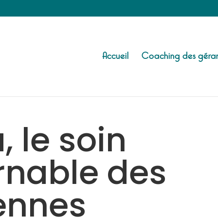
Accueil
Coaching des géran
 le soin
rnable des
iennes