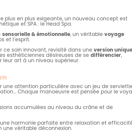
de plus en plus exigeante, un nouveau concept est
hétique et SPA : le Head Spa.
e
sensorielle & émotionnelle
, un véritable
voyage
 et l’esprit.
ir ce soin innovant, revisité dans une
version uniqu
les esthéticiennes désireuses de se
différencier
,
r leur art à un niveau supérieur.
ion
une attention particulière avec un jeu de serviett
xation… Chaque manoeuvre est pensée pour le voy
tensions accumulées au niveau du crâne et de
ne harmonie parfaite entre relaxation et efficacité
 une véritable déconnexion.