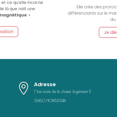
et ce qu’elle incarne
Elle crée des protoc
e là que naît une
différenciants sur le mar
magnétique
. »
du 
mation
Je dé
Adresse

7 bis route de le chaise, logement D
33450 MONTUSSAN